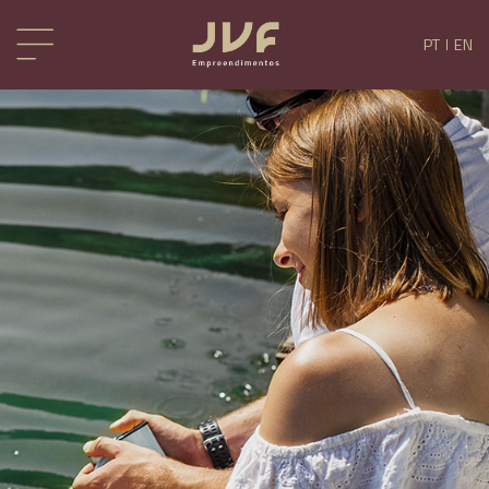
PT
EN