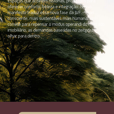
Espaços que acolhem histórias, projetados para
oferecer conforto, beleza e integração. Nosso
manifesto traduz essa nova fase da JVF – mais
consciente, mais sustentável, mais humana. Um
convite para repensar o modus operandi do mercado
imobiliário, as demandas baseadas no zeitgeist e
olhar para dentro.