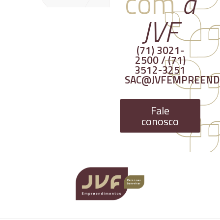
com
a
JVF
(71) 3021-
2500 / (71)
3512-3251
SAC@JVFEMPREEND
Fale
conosco